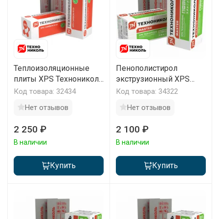
Теплоизоляционные
Пенополистирол
плиты XPS Технониколь
экструзионный XPS
Карбон ПРОФ
Техноплекс Мастер
Код товара: 32434
Код товара: 34322
1180х580х100мм
1180х580х100мм
Нет отзывов
Нет отзывов
(уп/4плиты)
(уп/4плиты)
2 250 ₽
2 100 ₽
В наличии
В наличии
Купить
Купить