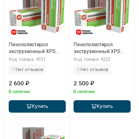
Пенополистирол
Пенополистирол
экструзионный XPS
экструзионный XPS
Техноплекс Мастер
Техноплекс Мастер
Код товара: 4331
Код товара: 4222
1180х580х20мм
1180х580х30мм
Нет отзывов
Нет отзывов
(уп/20плит)
(уп/13плит)
2 600 ₽
2 500 ₽
В наличии
В наличии
Купить
Купить