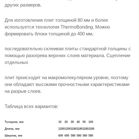
других размеров.
Для изготовления плит толщиной 80 мм и более
используется технология ThermoBonding. Можно
формировать блоки толщиной до 400 мм,
последовательно склеивая плиты стандартной толщины с
помощью разогрева верхних слоев материала. Сцепление
отдельных
плит происходит на макромолекулярном уровне, поэтому
они обладают высокими прочностными характеристиками
на разрыв слоев.
Таблица всех вариантов:
Толщина, мм
10
20
30
40
50
100
Длина, мм
1200
1200
1180
1180
1180
1180
Ширина, мм
600
600
580
580
580
580