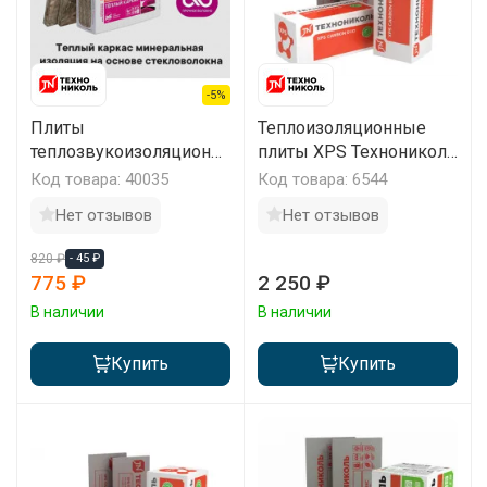
-5%
Плиты
Теплоизоляционные
теплозвукоизоляционн
плиты XPS Технониколь
ые Технониколь Теплый
Карбон ПРОФ
Код товара: 40035
Код товара: 6544
Каркас 1200х610х50мм
1180х580х50мм
Нет отзывов
Нет отзывов
(уп/8плит)
820 ₽
- 45 ₽
775 ₽
2 250 ₽
В наличии
В наличии
Купить
Купить