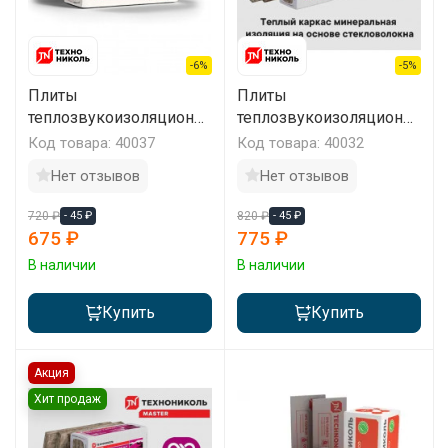
-6%
-5%
Плиты
Плиты
теплозвукоизоляционн
теплозвукоизоляционн
ые Технониколь Стены
ые Технониколь Теплый
Код товара: 40037
Код товара: 40032
и Крыши
Каркас
Нет отзывов
Нет отзывов
1000х610х50мм
1200х610х100мм
720 ₽
- 45 ₽
820 ₽
- 45 ₽
675 ₽
775 ₽
В наличии
В наличии
Купить
Купить
Акция
Хит продаж