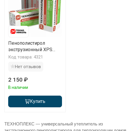
Пенополистирол
экструзионный XPS
Техноплекс Мастер
Код товара: 4321
1180х580х50мм
Нет отзывов
(уп/8плит)
2 150 ₽
В наличии
Купить
ТЕХНОПЛЕКС — универсальный утеплитель из
экструзионного пенополистирола для теплоизоляции домов