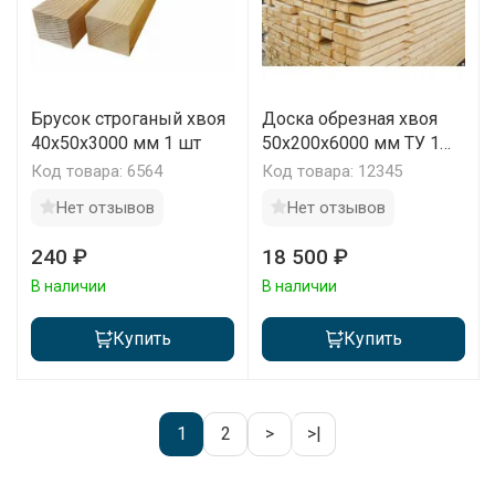
Брусок строганый хвоя
Доска обрезная хвоя
40x50x3000 мм 1 шт
50х200х6000 мм ТУ 1
сорт 1 м3
Код товара: 6564
Код товара: 12345
Нет отзывов
Нет отзывов
240 ₽
18 500 ₽
В наличии
В наличии
Купить
Купить
1
2
>
>|