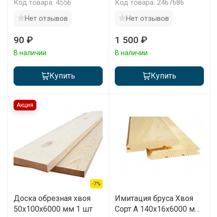
упаковка
Код товара: 4556
Код товара: 2467686
Нет отзывов
Нет отзывов
90 ₽
1 500 ₽
В наличии
В наличии
Купить
Купить
Акция
-7%
Доска обрезная хвоя
Имитация бруса Хвоя
50х100х6000 мм 1 шт
Сорт А 140х16х6000 мм