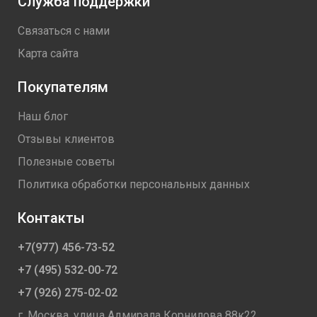
Служба поддержки
рекомендуется наружную обшивку монтировать сразу
после монтажа наружного влагоизоляционного материала
Связаться с нами
Изоспан.
Карта сайта
БрендИзоспан
Покупателям
Артикул производителя11.02.00.01.01.100.0000.1600.02
Вес брутто 7,5 кг
Наш блог
Тип Мембрана
Отзывы клиентов
Место применения Для дома, Для квартиры
Полезные советы
Помещение Для мансарды, Для балкона
Политика обработки персональных данных
Объекты применения Для фасада, Для стен
Контакты
Тип изоляции Ветроизоляция, Гидроизоляция
+7(977) 456-73-52
Длина 43,75 м
+7 (495) 532-00-72
Ширина 1,6 м
+7 (926) 275-02-02
Температура эксплуатации -60 - +80 C
г. Москва, улица Адмирала Корнилова 88к22