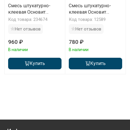
Смесь штукатурно-
Смесь штукатурно-
клеевая Основит
клеевая Основит
Каверпликс TC 117 H 25
Каверпликс TC 116 25
Код товара: 234674
Код товара: 12589
кг
кг
Нет отзывов
Нет отзывов
960 ₽
780 ₽
В наличии
В наличии
Купить
Купить