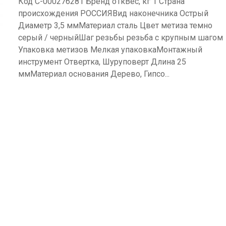
Код С-000276281 Бренд оТкВес, кг 1 Страна
происхождения РОССИЯВид наконечника Острый
Диаметр 3,5 ммМатериал сталь Цвет метиза темно
серый / черныйШаг резьбы резьба с крупным шагом
Упаковка метизов Мелкая упаковкаМонтажный
инструмент Отвертка, Шуруповерт Длина 25
ммМатериал основания Дерево, Гипсо...