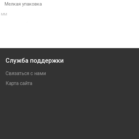
Мелкая упаковка
 мм
утренние работы
е
омостроение
е. Саморез предназначен для потайного крепления гипсокарто
Служба поддержки
е с дюбелем и использование для скрепления различных издел
Связаться с нами
Карта сайта